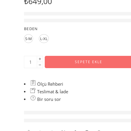
₺
649,00
7 son 1 saat içinde satıldı
Acele etmek! 16'den fazla kişinin alışveriş sepetle
BEDEN
S-M
L-XL
SEPETE EKLE
Ölçü Rehberi
Teslimat & İade
Bir soru sor
şu anda bunu görüntülüyor