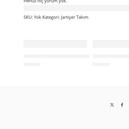
Henüz hiç yorum yok.
Taksit Tablosu
SKU:
Yok
Kategori:
Jartiyer Takım
Dantelli Boyun Askı Detaylı Jartiyerli Takım
Zümrüt Rüya Tül 
₺
759,00
₺
759,00