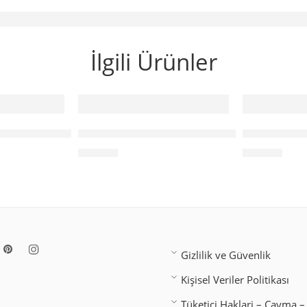
İlgili Ürünler
Gecelik Jartiyer Takımı
Beyaz Etekli Dantelli Jartiyer Takım
Dantel Detay
₺
649,00
₺
759,00
Gizlilik ve Güvenlik
Kişisel Veriler Politikası
Tüketici Haklari – Cayma – 