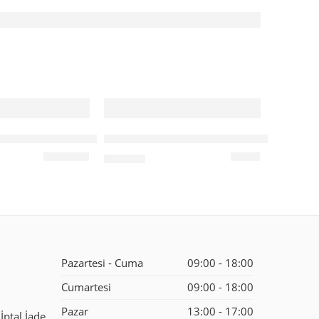
lı Çorap Dahil Jartiyer Takım (Jartiyer Dahil)
Dantel Detaylı Çorap Dahil Jartiyer Takı
₺
790,00
Pazartesi - Cuma
09:00 - 18:00
Cumartesi
09:00 - 18:00
Pazar
13:00 - 17:00
İptal İade