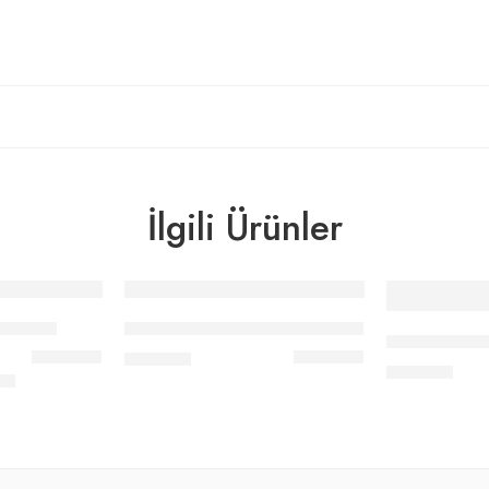
İlgili Ürünler
en Takım
Bralet Dolgusuz Sütyen Takım
Beyaz Dantel
₺
528,00
₺
528,00
 aldı
00