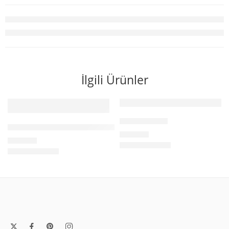
İlgili Ürünler
Jartiyer Çorap
Ayıcık Desenli 3’li Bambu Kadın Çorap
₺
319,00
₺
258,50